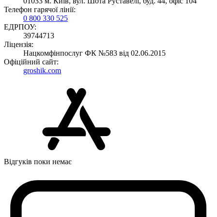
01033 м. Київ, вул. Шота Руставелі, буд. 44, офіс 104
Телефон гарячої лінії:
0 800 330 525
ЕДРПОУ:
39744713
Ліцензія:
Нацкомфінпослуг ФК №583 від 02.06.2015
Офіційний сайт:
groshik.com
Відгуків поки немає