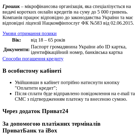
Грошик
– мікрофінансова організація, яка спеціалізується на
видачі коротких онлайн кредитів на суму до 5 000 гривень.
Компанія працює відповідно до законодавства України та має
відповідні ліцензії Нацкомфінпослуг ФК №583 від 02.06.2015.
Умови отримання позики
Вік:
від 18 – 65 років
Паспорт громадянина України або ID картка,
Документи:
ідентифікаційний номер, банківська картка
Способи погашення кредиту
В особистому кабінеті
Увійшовши в кабінет потрібно натиснути кнопку
"Оплатити кредит";
Після сплати буде відправлено повідомлення на e-mail та
СМС з підтвердженням платежу та внесеною сумою.
Через додаток Приват24
За допомогою платіжних терміналів
ПриватБанк та iBox