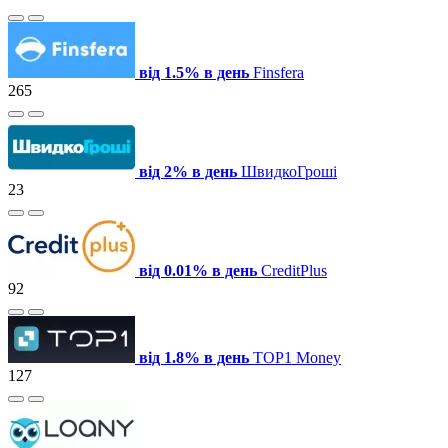
від 1.5% в день
Finsfera
265
від 2% в день
ШвидкоГроші
23
від 0.01% в день
CreditPlus
92
від 1.8% в день
TOP1 Money
127