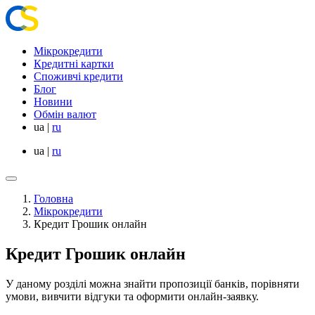
Мікрокредити
Кредитні картки
Споживчі кредити
Блог
Новини
Обмін валют
ua
|
ru
ua
|
ru
Головна
Мікрокредити
Кредит Грошик онлайн
Кредит Грошик онлайн
У даному розділі можна знайти пропозиції банків, порівняти
умови, вивчити відгуки та оформити онлайн-заявку.