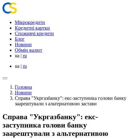
Мікрокредити
Кредитні картки
Споживчі кредити
Блог
Новини
Обмін валют
ua
|
ru
ua
|
ru
Головна
Новини
Справа "Укргазбанку": екс-заступника голови банку
заарештували з альтернативою застави
Справа "Укргазбанку": екс-
заступника голови банку
заарештували з альтернативою