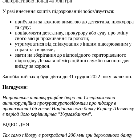
альтернативою понад 40 млн грн.
У разі внесення коштів підозрюваний зобов'язується:
прибувати за кожною вимогою до детектива, прокурора
та суду;
повідомляти детективу, прокурору або суду про зміну
свого місця проживання та роботи;
утримуватися від спілкування з іншим підозрюваним у
справі та свідками;
здати на зберігання до відповідного територіального
підрозділу Державної міграційної служби паспорт для
виїзду за кордон.
Запобіжний захід буде діяти до 31 грудня 2022 року включно.
Нагадуємо:
Національне антикорупційне бюро та Спеціалізована
антикорупційна прокуратура
повідомили
про підозру в
протизаконні дії голові Національного банку Кирилу Шевченку
в період його керівництва "Укргазбанком".
ВІДЕО ДНЯ
Так само підозру в розкраданні 206 млн грн державного банку