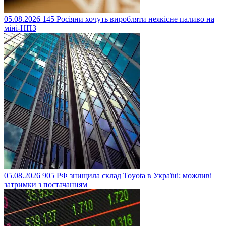
05.08.2026
145
Росіяни хочуть виробляти неякісне паливо на
міні-НПЗ
05.08.2026
905
РФ знищила склад Toyota в Україні: можливі
затримки з постачанням