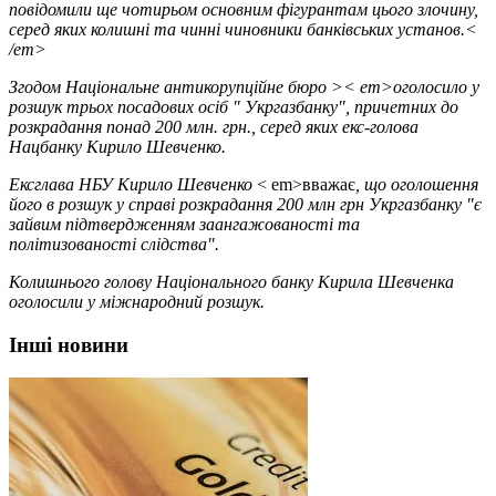
повідомили ще чотирьом основним фігурантам цього злочину,
серед яких колишні та чинні чиновники банківських установ.<
/em>
Згодом Національне антикорупційне бюро
>< em>оголосило у
розшук
трьох посадових осіб " Укргазбанку", причетних до
розкрадання понад 200 млн. грн., серед яких екс-голова
Нацбанку Кирило Шевченко.
Ексглава НБУ Кирило Шевченко
< em>вважає
, що оголошення
його в розшук у справі розкрадання 200 млн грн Укргазбанку "є
зайвим підтвердженням заангажованості та
політизованості слідства".
Колишнього голову Національного банку Кирила Шевченка
оголосили у міжнародний розшук.
Інші новини