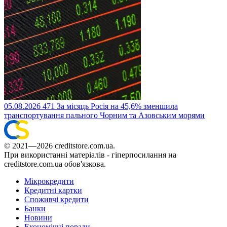
05.08.2026
471
За місяць Росія на 45,6% зменшила
транспортування пального Чорним та Азовським морями
© 2021—2026 creditstore.com.ua.
При використанні матеріалів - гіперпосилання на
creditstore.com.ua обов'язкова.
Мікрокредити
Кредитні картки
Споживчі кредити
Банки
Новини
Економічні поради