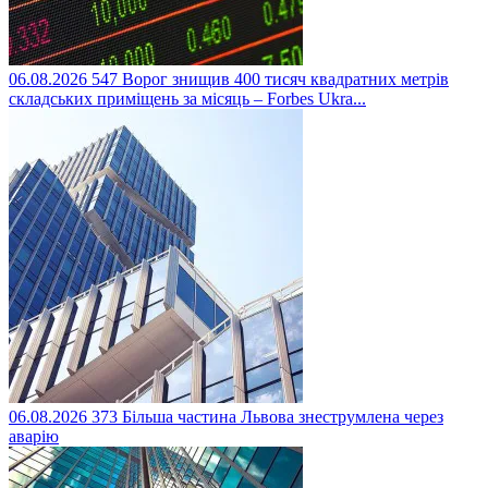
06.08.2026
547
Ворог знищив 400 тисяч квадратних метрів
складських приміщень за місяць – Forbes Ukra...
06.08.2026
373
Більша частина Львова знеструмлена через
аварію