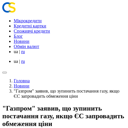
Мікрокредити
Кредитні картки
Споживчі кредити
Блог
Новини
Обмін валют
ua
|
ru
ua
|
ru
Головна
Новини
"Газпром" заявив, що зупинить постачання газу, якщо
ЄС запровадить обмеження ціни
"Газпром" заявив, що зупинить
постачання газу, якщо ЄС запровадить
обмеження ціни