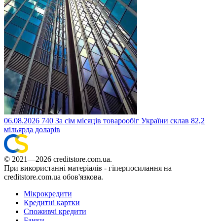
06.08.2026
740
За сім місяців товарообіг України склав 82,2
мільярда доларів
© 2021—2026 creditstore.com.ua.
При використанні матеріалів - гіперпосилання на
creditstore.com.ua обов'язкова.
Мікрокредити
Кредитні картки
Споживчі кредити
Банки