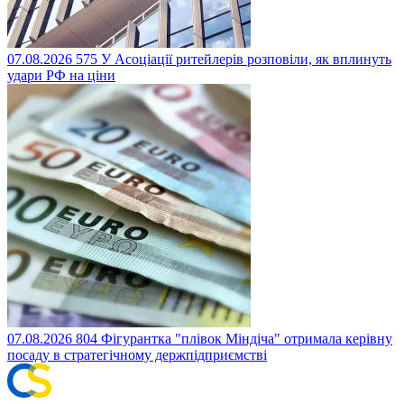
07.08.2026
575
У Асоціації ритейлерів розповіли, як вплинуть
удари РФ на ціни
07.08.2026
804
Фігурантка "плівок Міндіча" отримала керівну
посаду в стратегічному держпідприємстві