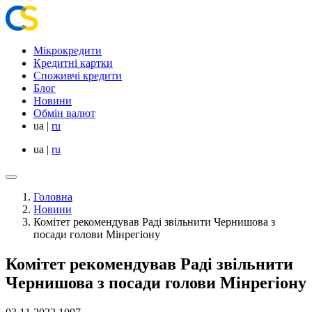
Мікрокредити
Кредитні картки
Споживчі кредити
Блог
Новини
Обмін валют
ua
|
ru
ua
|
ru
Головна
Новини
Комітет рекомендував Раді звільнити Чернишова з
посади голови Мінрегіону
Комітет рекомендував Раді звільнити
Чернишова з посади голови Мінрегіону