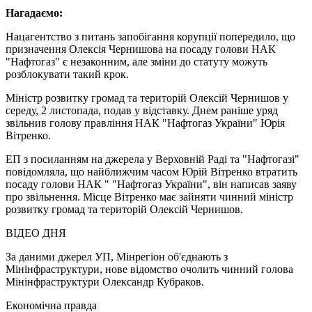
Нагадаємо:
Нацагентство з питань запобігання корупції попередило, що
призначення Олексія Чернишова на посаду голови НАК
"Нафтогаз" є незаконним, але зміни до статуту можуть
розблокувати такий крок.
Міністр розвитку громад та територій Олексій Чернишов у
середу, 2 листопада, подав у відставку. Днем раніше уряд
звільнив голову правління НАК "Нафтогаз України" Юрія
Вітренко.
ЕП з посиланням на джерела у Верховній Раді та "Нафтогазі"
повідомляла, що найближчим часом Юрій Вітренко втратить
посаду голови НАК " "Нафтогаз України", він написав заяву
про звільнення. Місце Вітренко має зайняти чинний міністр
розвитку громад та територій Олексій Чернишов.
ВІДЕО ДНЯ
За даними джерел УП, Мінрегіон об'єднають з
Мінінфраструктури, нове відомство очолить чинний голова
Мінінфраструктури Олександр Кубраков.
Економічна правда