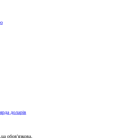
ію
ьярда доларів
.ua обов'язкова.