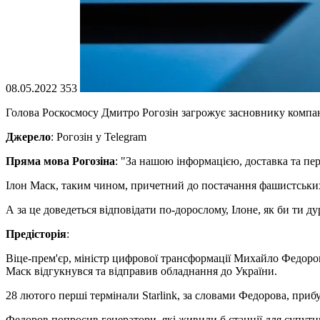
08.05.2022
353
Голова Роскосмосу Дмитро Рогозін загрожує засновнику компані
Джерело
: Рогозін у Telegram
Пряма мова Рогозіна
: "За нашою інформацією, доставка та пе
Ілон Маск, таким чином, причетний до постачання фашистських 
А за це доведеться відповідати по-дорослому, Ілоне, як би ти д
Предісторія
:
Віце-прем'єр, міністр цифрової трансформації Михайло Федоров
Маск відгукнувся та відправив обладнання до України.
28 лютого перші термінали Starlink, за словами Федорова, прибу
Федоров попросив генератори, які живили б станції для супутни