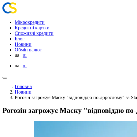
Мікрокредити
Кредитні картки
Споживчі кредити
Блог
Новини
Обмін валют
ua
|
ru
ua
|
ru
Головна
Новини
Рогозін загрожує Маску "відповіддю по-дорослому" за Star
Рогозін загрожує Маску "відповіддю по-