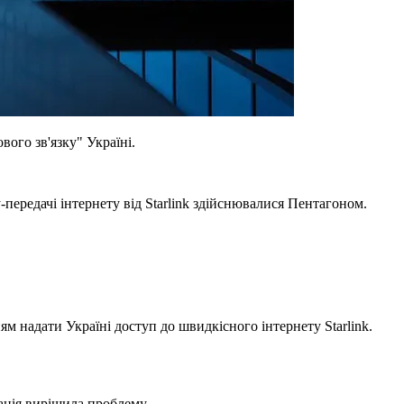
ого зв'язку" Україні.
ередачі інтернету від Starlink здійснювалися Пентагоном.
м надати Україні доступ до швидкісного інтернету Starlink.
анія вирішила проблему.