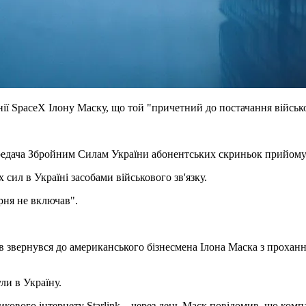
ї SpaceX Ілону Маску, що той "причетний до постачання військов
редача Збройним Силам України абонентських скриньок прийому-п
сил в Україні засобами військового зв'язку.
урня не включав".
 звернувся до американського бізнесмена Ілона Маска з прохання
ли в Україну.
кового інтернету Starlink – через день Маск повідомив, що комп