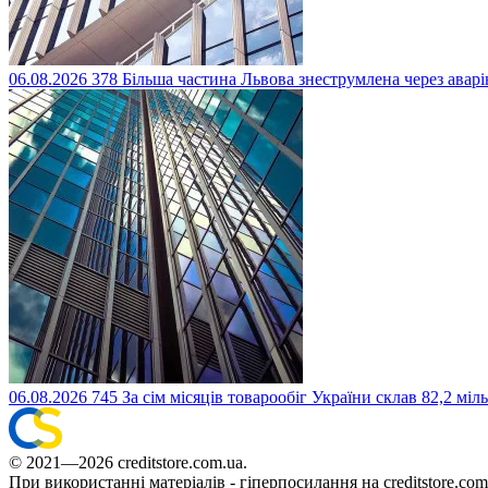
06.08.2026
378
Більша частина Львова знеструмлена через авар
06.08.2026
745
За сім місяців товарообіг України склав 82,2 міл
© 2021—2026 creditstore.com.ua.
При використанні матеріалів - гіперпосилання на creditstore.com