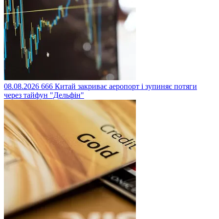
08.08.2026
666
Китай закриває аеропорт і зупиняє потяги
через тайфун "Дельфін"