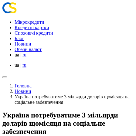
Мікрокредити
Кредитні картки
Споживчі кредити
Блог
Новини
Обмін валют
ua
|
ru
ua
|
ru
Головна
Новини
Україна потребуватиме 3 мільярди доларів щомісяця на
соціальне забезпечення
Україна потребуватиме 3 мільярди
доларів щомісяця на соціальне
забезпечення