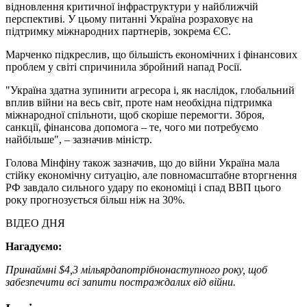
відновлення критичної інфраструктури у найближчій
перспективі. У цьому питанні Україна розраховує на
підтримку міжнародних партнерів, зокрема ЄС.
Марченко підкреслив, що більшість економічних і фінансових
проблем у світі спричинила збройний напад Росії.
"Україна здатна зупинити агресора і, як наслідок, глобальний
вплив війни на весь світ, проте нам необхідна підтримка
міжнародної спільноти, щоб скоріше перемогти. Зброя,
санкції, фінансова допомога – те, чого ми потребуємо
найбільше", – зазначив міністр.
Голова Мінфіну також зазначив, що до війни Україна мала
стійку економічну ситуацію, але повномасштабне вторгнення
РФ завдало сильного удару по економіці і спад ВВП цього
року прогнозується більш ніж на 30%.
ВІДЕО ДНЯ
Нагадуємо:
Принаймні $4,3 мільярда
потрібно
наступного року, щоб
забезпечити всі запити постраждалих від війни.