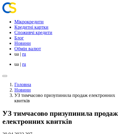
Мікрокредити
Кредитні картки
Споживчі кредити
Блог
Новини
Обмін валют
ua
|
ru
ua
|
ru
Головна
Новини
УЗ тимчасово призупинила продаж електронних
квитків
УЗ тимчасово призупинила продаж
електронних квитків