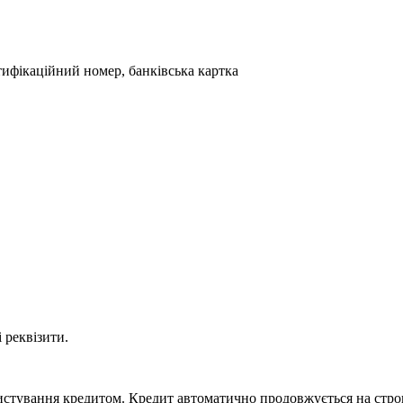
тифікаційний номер, банківська картка
 реквізити.
ористування кредитом. Кредит автоматично продовжується на стр