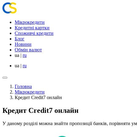
Мікрокредити
Кредитні картки
Споживчі кредити
Блог
Новини
Обмін валют
ua
|
ru
ua
|
ru
Головна
Мікрокредити
Кредит Credit7 онлайн
Кредит Credit7 онлайн
У даному розділі можна знайти пропозиції банків, порівняти у