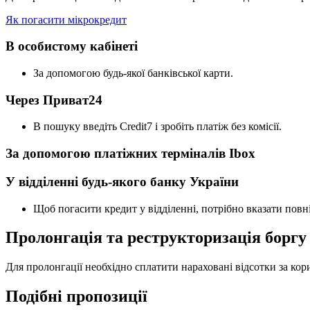
Як погасити мікрокредит
В особистому кабінеті
За допомогою будь-якої банківської карти.
Через Приват24
В пошуку введіть Credit7 і зробіть платіж без комісії.
За допомогою платіжних терміналів Ibox
У відділенні будь-якого банку України
Щоб погасити кредит у відділенні, потрібно вказати повні
Пролонгація та реструкторизація боргу
Для пролонгації необхідно сплатити нараховані відсотки за к
Подібні пропозиції