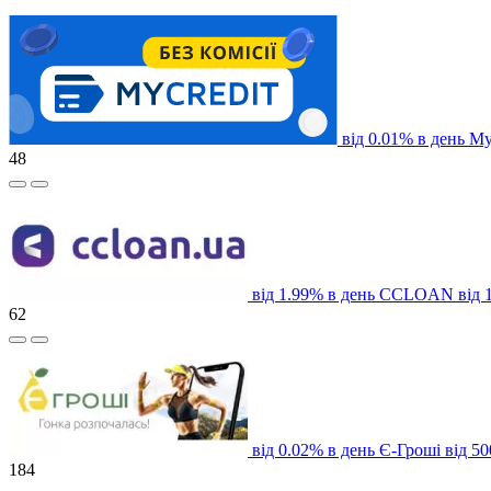
від 0.01% в день
My
48
від 1.99% в день
CCLOAN
від 
62
від 0.02% в день
Є-Гроші
від 5
184