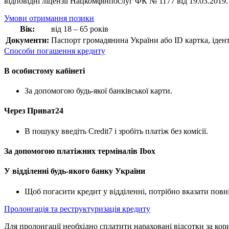
відповідні ліцензії Нацкомфінпослуг ФК № 1177 від 19.03.2019.
Умови отримання позики
Вік:
від 18 – 65 років
Документи:
Паспорт громадянина України або ID картка, іден
Способи погашення кредиту
В особистому кабінеті
За допомогою будь-якої банківської карти.
Через Приват24
В пошуку введіть Credit7 і зробіть платіж без комісії.
За допомогою платіжних терміналів Ibox
У відділенні будь-якого банку України
Щоб погасити кредит у відділенні, потрібно вказати повні
Пролонгація та реструктуризація кредиту
Для пролонгації необхідно сплатити нараховані відсотки за к