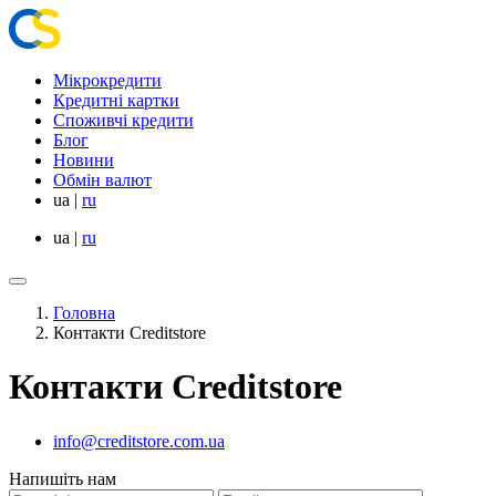
Мікрокредити
Кредитні картки
Споживчі кредити
Блог
Новини
Обмін валют
ua
|
ru
ua
|
ru
Головна
Контакти Creditstore
Контакти Creditstore
info@creditstore.com.ua
Напишіть нам