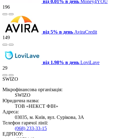
від 0.01% в день
Money4YOU
196
від 5% в день
AviraCredit
149
від 1.98% в день
LoviLave
29
SWIZO
Мікрофінансова організація:
SWIZO
Юридична назва:
ТОВ «НЕКСТ ФІН»
Адреса:
03035, м. Київ, вул. Сурікова, 3А
Телефон гарячої лінії:
(068) 233-33-15
ЕДРПОУ: