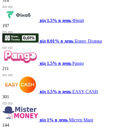
318
від 1.5% в день
Фінаб
197
від 0.01% в день
Бізнес Позика
від 1.5% в день
Pango
211
від 1.5% в день
EASY CASH
301
від 1% в день
Містер Мані
144