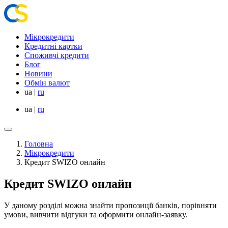
Мікрокредити
Кредитні картки
Споживчі кредити
Блог
Новини
Обмін валют
ua
|
ru
ua
|
ru
Головна
Мікрокредити
Кредит SWIZO онлайн
Кредит SWIZO онлайн
У даному розділі можна знайти пропозиції банків, порівняти
умови, вивчити відгуки та оформити онлайн-заявку.