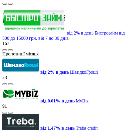
від 2% в день
Бистрозайм
від
500 до 15000 грн.
від 7 до 30 днів
167
Пропозиції місяця
від 2% в день
ШвидкоГроші
23
від 0.01% в день
MyBiz
91
від 1.47% в день
Treba credit