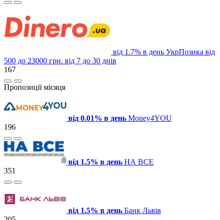
від 1.7% в день
УкрПозика
від
500 до 23000 грн.
від 7 до 30 днів
167
Пропозиції місяця
від 0.01% в день
Money4YOU
196
від 1.5% в день
НА ВСЕ
351
від 1.5% в день
Банк Львів
205