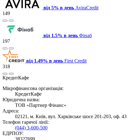
від 5% в день
AviraCredit
149
від 1.5% в день
Фінаб
197
від 1.49% в день
First Credit
318
КредитКафе
Мікрофінансова організація:
КредитКафе
Юридична назва:
ТОВ «Партнер Фінанс»
Адреса:
02121, м. Київ, вул. Харківське шосе 201-203, оф. 43
Телефон гарячої лінії:
(044) 3-600-500
ЕДРПОУ:
38327699