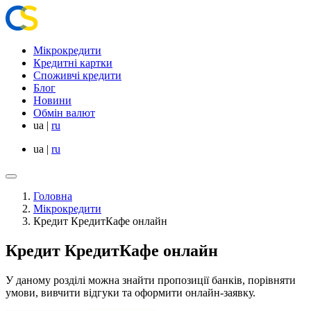
Мікрокредити
Кредитні картки
Споживчі кредити
Блог
Новини
Обмін валют
ua
|
ru
ua
|
ru
Головна
Мікрокредити
Кредит КредитКафе онлайн
Кредит КредитКафе онлайн
У даному розділі можна знайти пропозиції банків, порівняти
умови, вивчити відгуки та оформити онлайн-заявку.