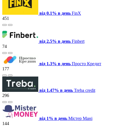
від 0.1% в день
FinX
451
від 2.5% в день
Finbert
74
від 1.3% в день
Просто Кредит
177
від 1.47% в день
Treba credit
296
від 1% в день
Містер Мані
144