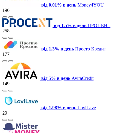
від 0.01% в день
Money4YOU
196
від 1.5% в день
ПРОЦЕНТ
258
від 1.3% в день
Просто Кредит
177
від 5% в день
AviraCredit
149
від 1.98% в день
LoviLave
29