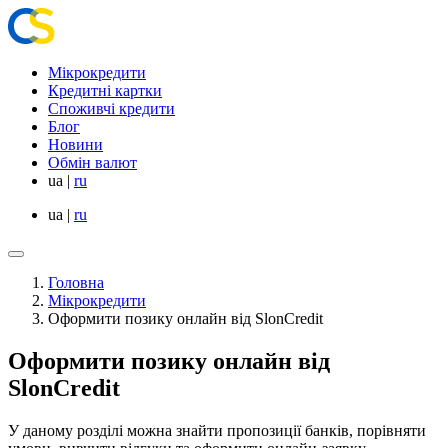
Мікрокредити
Кредитні картки
Споживчі кредити
Блог
Новини
Обмін валют
ua
|
ru
ua
|
ru
Головна
Мікрокредити
Оформити позику онлайн від SlonCredit
Оформити позику онлайн від
SlonCredit
У даному розділі можна знайти пропозиції банків, порівняти