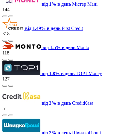
від 1% в день
Містер Мані
144
від 1.49% в день
First Credit
318
від 1.5% в день
Monto
118
від 1.8% в день
TOP1 Money
127
від 3% в день
СreditKasa
51
від 2% в день
ШвидкоГроші