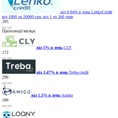
від 0.94% в день
LehkoCredit
від 1000 до 20000 грн.
від 1 до 360 днів
295
Пропозиції місяця
від 5% в день
CLY
172
від 1.47% в день
Treba credit
296
від 1.5% в день
Amigo
189