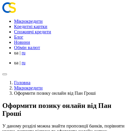
Мікрокредити
Кредитні картки
Споживчі кредити
Блог
Новини
Обмін валют
ua
|
ru
ua
|
ru
Головна
Мікрокредити
Оформити позику онлайн від Пан Гроші
Оформити позику онлайн від Пан
Гроші
У даному розділі можна знайти пропозиції банків, порівняти