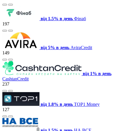
від 1.5% в день
Фінаб
197
від 5% в день
AviraCredit
149
від 1% в день
CashtanCredit
237
від 1.8% в день
TOP1 Money
127
від 1.5% в день
НА ВСЕ