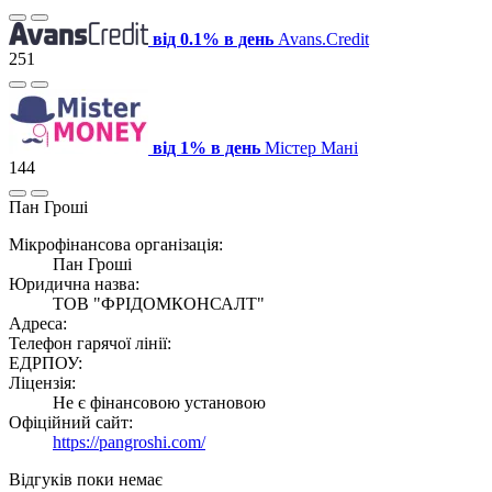
від 0.1% в день
Avans.Credit
251
від 1% в день
Містер Мані
144
Пан Гроші
Мікрофінансова організація:
Пан Гроші
Юридична назва:
ТОВ "ФРIДОМКОНСАЛТ"
Адреса:
Телефон гарячої лінії:
ЕДРПОУ:
Ліцензія:
Не є фінансовою установою
Офіційний сайт:
https://pangroshi.com/
Відгуків поки немає