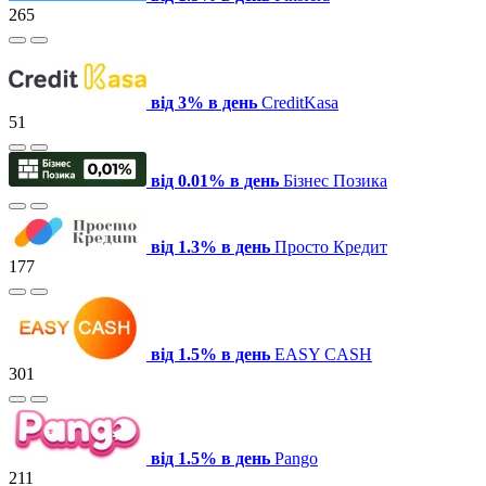
265
від 3% в день
СreditKasa
51
від 0.01% в день
Бізнес Позика
від 1.3% в день
Просто Кредит
177
від 1.5% в день
EASY CASH
301
від 1.5% в день
Pango
211