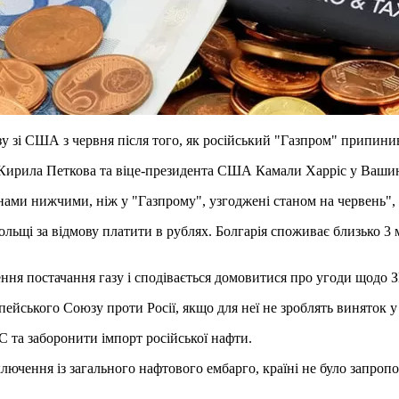
у зі США з червня після того, як російський "Газпром" припини
рії Кирила Петкова та віце-президента США Камали Харріс у Ваш
інами нижчими, ніж у "Газпрому", узгоджені станом на червень", 
льщі за відмову платити в рублях. Болгарія споживає близько 3 м
ня постачання газу і сподівається домовитися про угоди щодо ЗП
ейського Союзу проти Росії, якщо для неї не зроблять виняток у
С та заборонити імпорт російської нафти.
ючення із загального нафтового ембарго, країні не було запропон