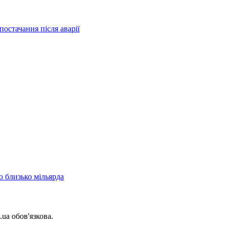
остачання після аварії
 близько мільярда
.ua обов'язкова.