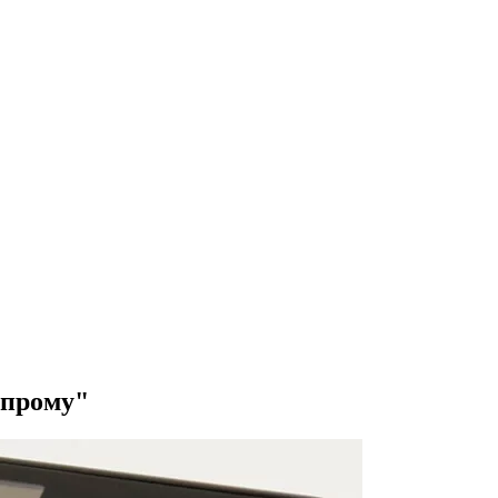
зпрому"