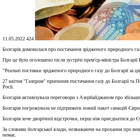
11.05.2022
424
Болгарія домовилася про постачання зрідженого природного газ
Про це було оголошено після зустрічі прем'єр-міністра Болга
"Реальні поставки зрідженого природного газу до Болгарії за ц
27 квітня "Газпром" припинив постачання газу до Болгарії та По
Росії.
Болгарія активізувала переговори з Азербайджаном про збільшен
Болгарія погрожувала не підтримати новий пакет санкцій Європ
Болгарія хоче дворічної відстрочки, перш ніж приєднатися до Є
За словами болгарської влади, незважаючи на прохання про викл
немає.