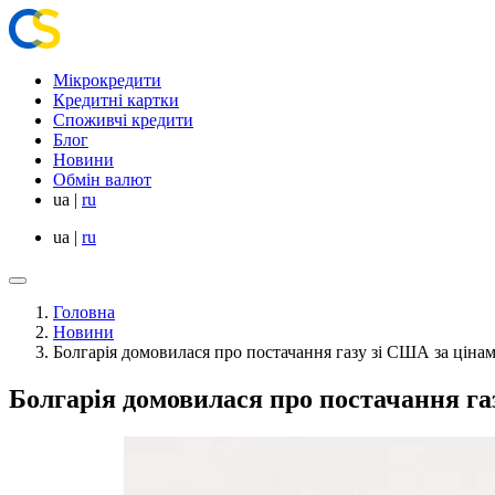
Мікрокредити
Кредитні картки
Споживчі кредити
Блог
Новини
Обмін валют
ua
|
ru
ua
|
ru
Головна
Новини
Болгарія домовилася про постачання газу зі США за ціна
Болгарія домовилася про постачання га