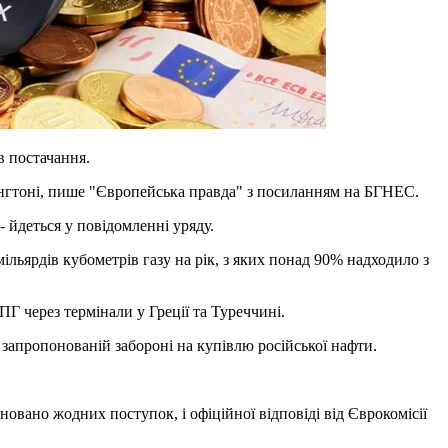
в постачання.
ингтоні, пише "Європейська правда" з посиланням на БГНЕС.
- йдеться у повідомленні уряду.
ільярдів кубометрів газу на рік, з яких понад 90% надходило з
Г через термінали у Греції та Туреччині.
 запропонованій забороні на купівлю російської нафти.
овано жодних поступок, і офіційної відповіді від Єврокомісії