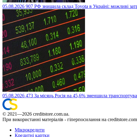
05.08.2026
907
РФ знищила склад Toyota в Україні: можливі за
05.08.2026
473
За місяць Росія на 45,6% зменшила транспорту
© 2021—2026 creditstore.com.ua.
При використанні матеріалів - гіперпосилання на creditstore.com
Мікрокредити
Кредитні картки