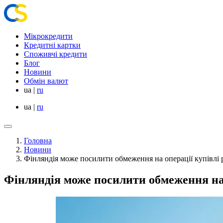
Мікрокредити
Кредитні картки
Споживчі кредити
Блог
Новини
Обмін валют
ua
|
ru
ua
|
ru
Головна
Новини
Фінляндія може посилити обмеження на операції купівлі 
Фінляндія може посилити обмеження на 