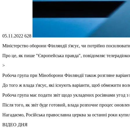
05.11.2022
628
Міністерство оборони Фінляндії з'ясує, чи потрібно посилюват
Про це, як пише "Європейська правда", повідомляє телерадіоко
>
Робоча група при Міноборони Фінляндії також розгляне варіант
До того ж влада з'ясує, які існують варіанти, щоб обмежити во
Робоча група має подати звіт щодо укладених росіянами угод з н
Після того, як звіт буде готовий, влада розпочне процес оновл
Нагадаємо, Російська православна церква за останні роки купил
ВІДЕО ДНЯ