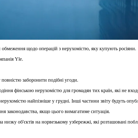
и обмеження щодо операцій з нерухомістю, яку купують росіяни.
мпанія Yle.
 повністю заборонити подібні угоди.
лодіння фінською нерухомістю для громадян тих країн, які не вхо
ерухомістю найпізніше у грудні. Інші частини звіту будуть опубл
ення законодавства, якщо цього вимагатиме ситуація.
а низку об'єктів на норвезькому узбережжі, які розташовані побл