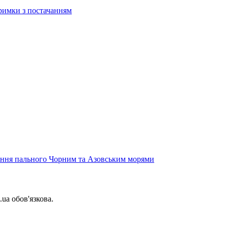
тримки з постачанням
вання пального Чорним та Азовським морями
.ua обов'язкова.