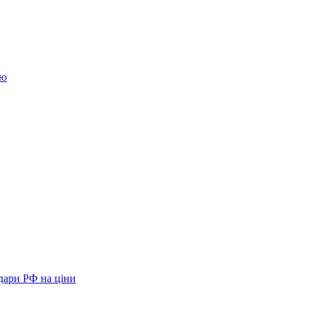
ію
удари РФ на ціни