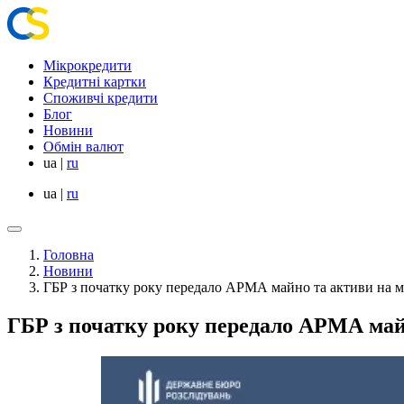
Мікрокредити
Кредитні картки
Споживчі кредити
Блог
Новини
Обмін валют
ua
|
ru
ua
|
ru
Головна
Новини
ГБР з початку року передало АРМА майно та активи на м
ГБР з початку року передало АРМА май