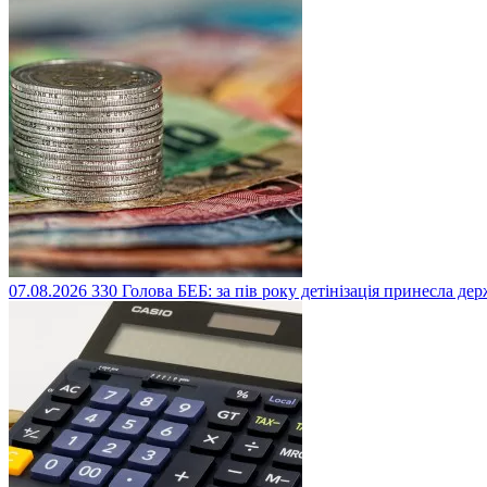
07.08.2026
330
Голова БЕБ: за пів року детінізація принесла дер