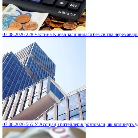
07.08.2026
228
Частина Києва залишилася без світла через авар
07.08.2026
565
У Асоціації ритейлерів розповіли, як вплинуть 