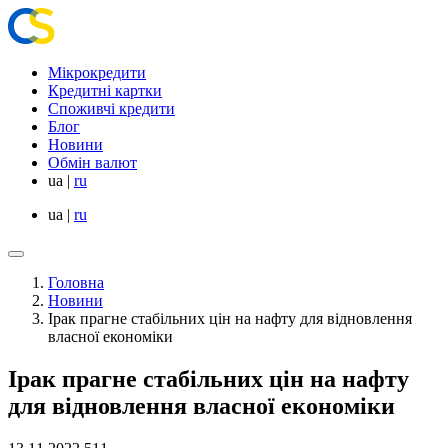
Мікрокредити
Кредитні картки
Споживчі кредити
Блог
Новини
Обмін валют
ua
|
ru
ua
|
ru
Головна
Новини
Ірак прагне стабільних цін на нафту для відновлення
власної економіки
Ірак прагне стабільних цін на нафту
для відновлення власної економіки