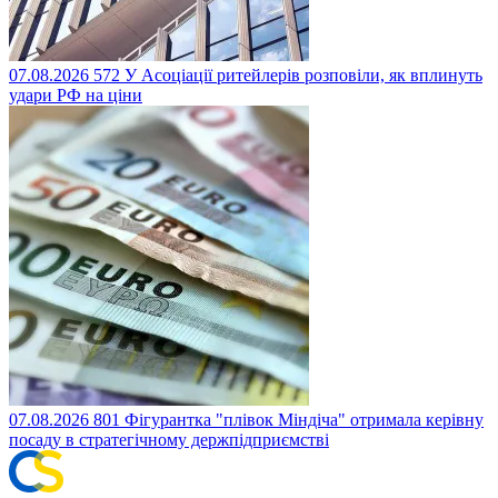
07.08.2026
572
У Асоціації ритейлерів розповіли, як вплинуть
удари РФ на ціни
07.08.2026
801
Фігурантка "плівок Міндіча" отримала керівну
посаду в стратегічному держпідприємстві