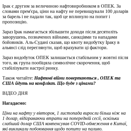
Ірак є другим за величиною нафтовиробником в ОПЕК. За
словами прем'єра, ціни на нафту не перевищували 100 доларів
за барель і не падали так, щоб це вплинуло на попит і
пропозицію.
Зараз Ірак намагається збільшити доходи після десятиліть
заворушень, позначених війнами, санкціями та нападами
бойовиків. Аль-Судані сказав, що квоту видобутку Іраку в
альянсі слід переглянути, щоб врахувати ці фактори.
Зараз видобуток ОПЕК залишається стабільним у жовтні після
того, як група пообіцяла символічне скорочення, щоб
стабілізувати настрої ринку.
Також читайте:
Нафтові війни повертаються , ОПЕК та
США йдуть на конфлікт. Що буде з цінами?
ВІДЕО ДНЯ
Нагадаємо:
Ціни на нафту у вівторок, 1 листопада
виросли
більш ніж на
1 долар, відіграваючи втрати на попередній сесії, оскільки
слабший долар США компенсував COVID-обмеження в Китаї,
які викликали побоювання щодо попиту на паливо.