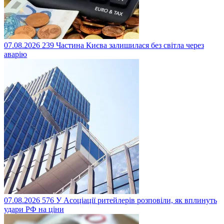
07.08.2026
239
Частина Києва залишилася без світла через
аварію
07.08.2026
576
У Асоціації ритейлерів розповіли, як вплинуть
удари РФ на ціни