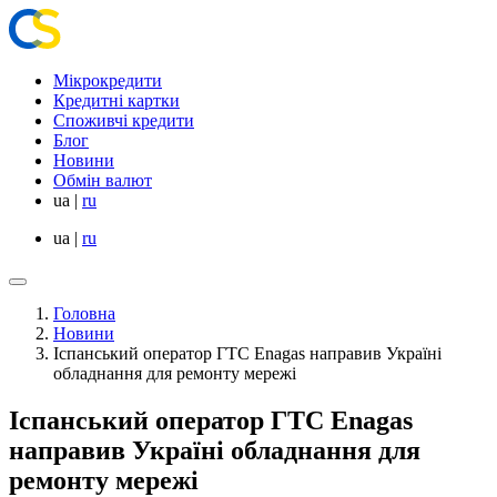
Мікрокредити
Кредитні картки
Споживчі кредити
Блог
Новини
Обмін валют
ua
|
ru
ua
|
ru
Головна
Новини
Іспанський оператор ГТС Enagas направив Україні
обладнання для ремонту мережі
Іспанський оператор ГТС Enagas
направив Україні обладнання для
ремонту мережі