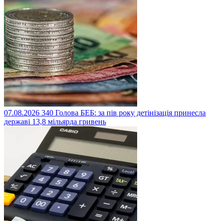
07.08.2026
340
Голова БЕБ: за пів року детінізація принесла
державі 13,8 мільярда гривень