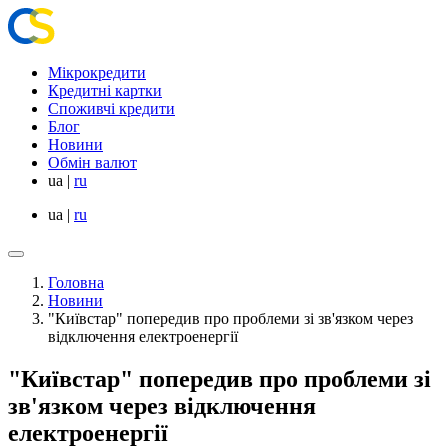
Мікрокредити
Кредитні картки
Споживчі кредити
Блог
Новини
Обмін валют
ua
|
ru
ua
|
ru
Головна
Новини
"Київстар" попередив про проблеми зі зв'язком через
відключення електроенергії
"Київстар" попередив про проблеми зі
зв'язком через відключення
електроенергії