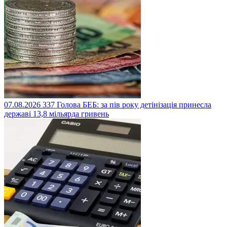
07.08.2026
337
Голова БЕБ: за пів року детінізація принесла
державі 13,8 мільярда гривень