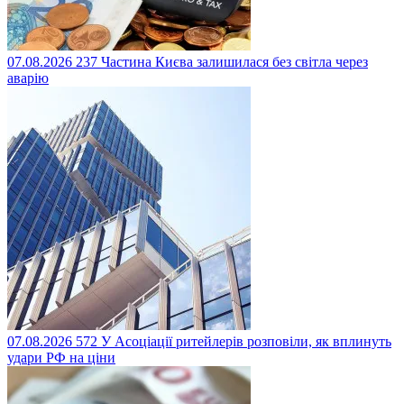
07.08.2026
237
Частина Києва залишилася без світла через
аварію
07.08.2026
572
У Асоціації ритейлерів розповіли, як вплинуть
удари РФ на ціни