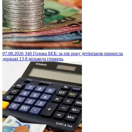
07.08.2026
340
Голова БЕБ: за пів року детінізація принесла
державі 13,8 мільярда гривень