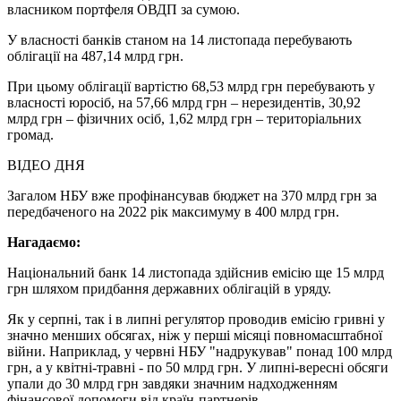
власником портфеля ОВДП за сумою.
У власності банків станом на 14 листопада перебувають
облігації на 487,14 млрд грн.
При цьому облігації вартістю 68,53 млрд грн перебувають у
власності юросіб, на 57,66 млрд грн – нерезидентів, 30,92
млрд грн – фізичних осіб, 1,62 млрд грн – територіальних
громад.
ВІДЕО ДНЯ
Загалом НБУ вже профінансував бюджет на 370 млрд грн за
передбаченого на 2022 рік максимуму в 400 млрд грн.
Нагадаємо:
Національний банк 14 листопада здійснив емісію ще 15 млрд
грн шляхом придбання державних облігацій в уряду.
Як у серпні, так і в липні регулятор проводив емісію гривні у
значно менших обсягах, ніж у перші місяці повномасштабної
війни. Наприклад, у червні НБУ "надрукував" понад 100 млрд
грн, а у квітні-травні - по 50 млрд грн. У липні-вересні обсяги
упали до 30 млрд грн завдяки значним надходженням
фінансової допомоги від країн-партнерів.