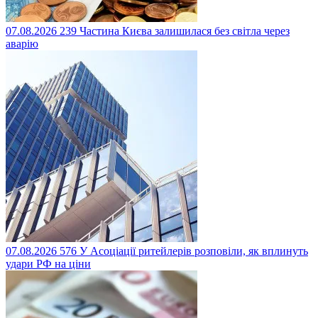
07.08.2026
239
Частина Києва залишилася без світла через
аварію
07.08.2026
576
У Асоціації ритейлерів розповіли, як вплинуть
удари РФ на ціни