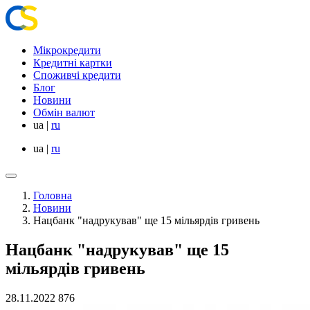
Мікрокредити
Кредитні картки
Споживчі кредити
Блог
Новини
Обмін валют
ua
|
ru
ua
|
ru
Головна
Новини
Нацбанк "надрукував" ще 15 мільярдів гривень
Нацбанк "надрукував" ще 15
мільярдів гривень
28.11.2022
876