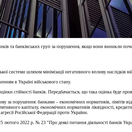
анків та банківських груп за порушення, якщо вони виникли по
ької системи шляхом мінімізації негативного впливу наслідків ві
енням в Україні військового стану.
цінки стійкості банків. Передбачається, що така оцінка буде про
ву за порушення: банками – економічних нормативів, лімітів від
улятивного капіталу, економічних нормативів ліквідності, креди
гресії Російської Федерації проти України.
лютого 2022 р. № 23 "Про деякі питання діяльності банків Украї