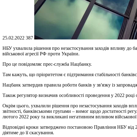
25.02.2022
387
НБУ ухвалила рішення про незастосування заходів впливу до б
військової агресії РФ проти України.
Про це повідомляє прес-служба Нацбанку.
Там кажуть, що пріоритетом є підтримання стабільності банківс
Нацбанк затвердив правила роботи банків у зв'язку із запровадж
Також регулятор визначив особливості проведення у 2022 році о
Окрім цього, ухвалили рішення про незастосування заходів впли
звітності, банківськими групами – вимог щодо достатності рег
лютого 2022 року та викликані негативним впливом військової а
Відповідні кроки затверджено постановою Правління НБУ від 25 
діятиме до її скасування.