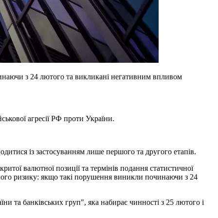
чинаючи з 24 лютого та викликані негативним впливом
йськової агресії РФ проти України.
водитися із застосуванням лише першого та другого етапів.
критої валютної позиції та термінів подання статистичної
тного ризику: якщо такі порушення виникли починаючи з 24
ни та банківських груп", яка набирає чинності з 25 лютого і