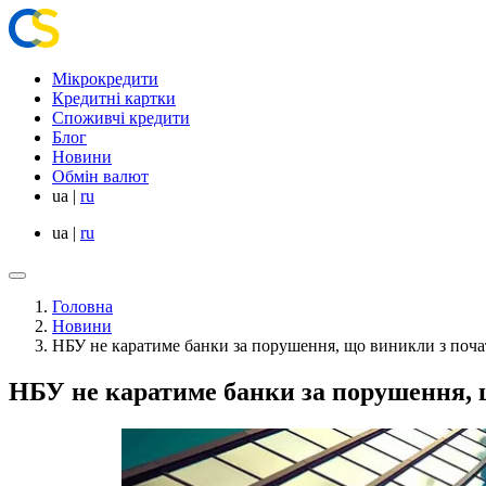
Мікрокредити
Кредитні картки
Споживчі кредити
Блог
Новини
Обмін валют
ua
|
ru
ua
|
ru
Головна
Новини
НБУ не каратиме банки за порушення, що виникли з поч
НБУ не каратиме банки за порушення, 