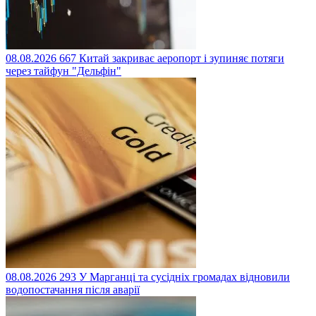
08.08.2026
667
Китай закриває аеропорт і зупиняє потяги
через тайфун "Дельфін"
08.08.2026
293
У Марганці та сусідніх громадах відновили
водопостачання після аварії