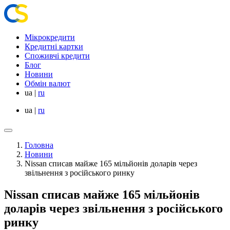
Мікрокредити
Кредитні картки
Споживчі кредити
Блог
Новини
Обмін валют
ua
|
ru
ua
|
ru
Головна
Новини
Nissan списав майже 165 мільйонів доларів через
звільнення з російського ринку
Nissan списав майже 165 мільйонів
доларів через звільнення з російського
ринку