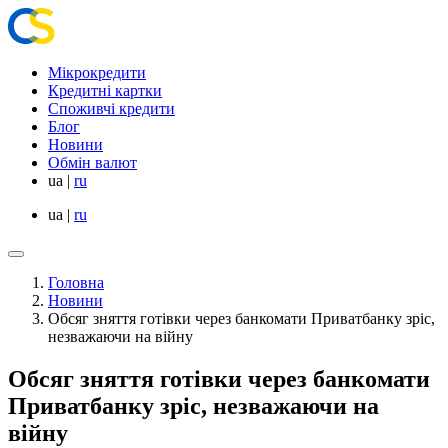
Мікрокредити
Кредитні картки
Споживчі кредити
Блог
Новини
Обмін валют
ua
|
ru
ua
|
ru
Головна
Новини
Обсяг зняття готівки через банкомати Приватбанку зріс,
незважаючи на війну
Обсяг зняття готівки через банкомати
Приватбанку зріс, незважаючи на
війну