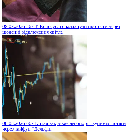
08.08.2026
567
У Венесуелі спалахнули протести через
щоденні відключення світла
08.08.2026
667
Китай закриває аеропорт і зупиняє потяги
через тайфун "Дельфін"