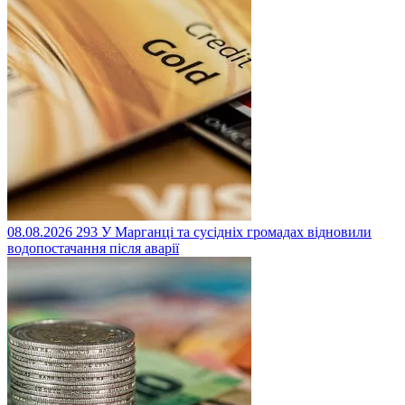
08.08.2026
293
У Марганці та сусідніх громадах відновили
водопостачання після аварії