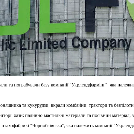
али та пограбували базу компанії "Укрлендфармінг", яка належит
оняшника та кукурудзи, вкрали комбайни, трактори та безпілотні
иторії бази: паливно-мастильні матеріали та посівний матеріал, з
і птахофабрикі "Чорнобаївська", яка належить компанії "Укрлендф