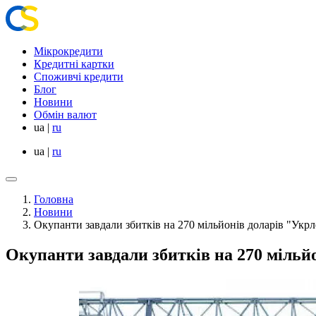
Мікрокредити
Кредитні картки
Споживчі кредити
Блог
Новини
Обмін валют
ua
|
ru
ua
|
ru
Головна
Новини
Окупанти завдали збитків на 270 мільйонів доларів "Ук
Окупанти завдали збитків на 270 міль