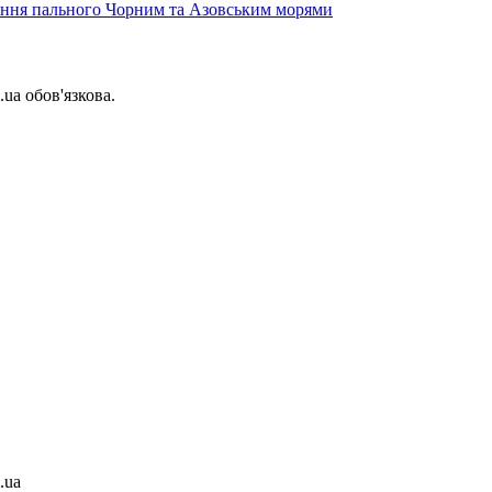
вання пального Чорним та Азовським морями
.ua обов'язкова.
.ua