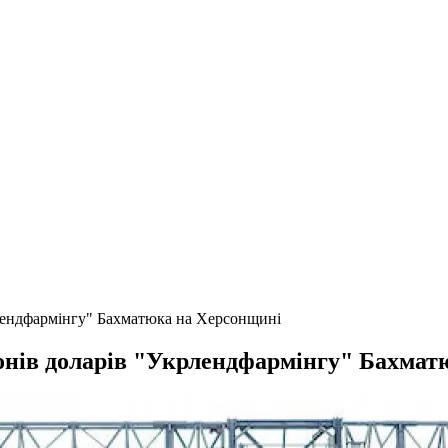
рлендфармінгу" Бахматюка на Херсонщині
йонів доларів "Укрлендфармінгу" Бахма