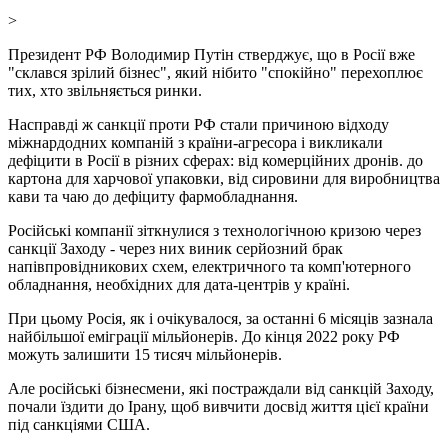
>
Президент РФ Володимир Путін стверджує, що в Росії вже
"склався зрілий бізнес", який нібито "спокійно" перехоплює
тих, хто звільняється ринки.
Насправді ж санкції проти РФ стали причиною відходу
міжнардодних компаній з країни-агресора і викликали
дефіцити в Росії в різних сферах: від комерційних дронів. до
картона для харчової упаковки, від сировини для виробництва
кави та чаю до дефіциту фармобладнання.
Російські компанії зіткнулися з технологічною кризою через
санкції Заходу - через них виник серйозний брак
напівпровідникових схем, електричного та комп'ютерного
обладнання, необхідних для дата-центрів у країні.
При цьому Росія, як і очікувалося, за останні 6 місяців зазнала
найбільшої еміграції мільйонерів. До кінця 2022 року РФ
можуть залишити 15 тисяч мільйонерів.
Але російські бізнесмени, які постраждали від санкцій Заходу,
почали їздити до Ірану, щоб вивчити досвід життя цієї країни
під санкціями США.