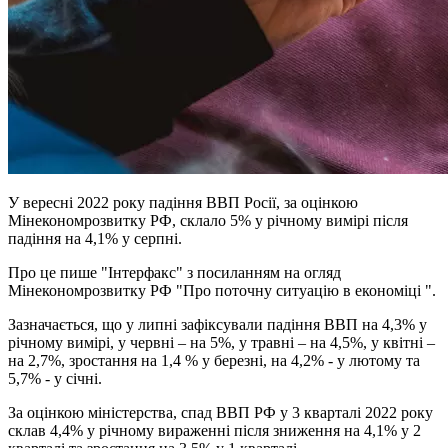
У вересні 2022 року падіння ВВП Росії, за оцінкою
Мінекономрозвитку РФ, склало 5% у річному вимірі після
падіння на 4,1% у серпні.
Про це пише "Інтерфакс" з посиланням на огляд
Мінекономрозвитку РФ "Про поточну ситуацію в економіці ".
Зазначається, що у липні зафіксували падіння ВВП на 4,3% у
річному вимірі, у червні – на 5%, у травні – на 4,5%, у квітні –
на 2,7%, зростання на 1,4 % у березні, на 4,2% - у лютому та
5,7% - у січні.
За оцінкою міністерства, спад ВВП РФ у 3 кварталі 2022 року
склав 4,4% у річному вираженні після зниження на 4,1% у 2