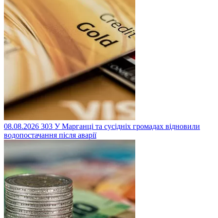
08.08.2026
303
У Марганці та сусідніх громадах відновили
водопостачання після аварії