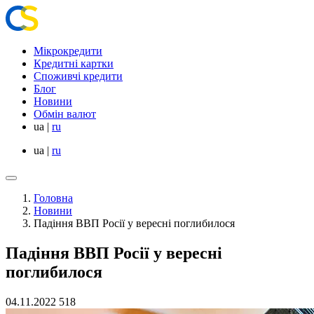
Мікрокредити
Кредитні картки
Споживчі кредити
Блог
Новини
Обмін валют
ua
|
ru
ua
|
ru
Головна
Новини
Падіння ВВП Росії у вересні поглибилося
Падіння ВВП Росії у вересні
поглибилося
04.11.2022
518