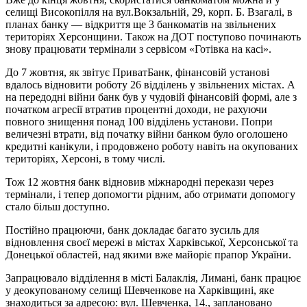
селищі Високопілля на вул.Вокзальній, 29, корп. Б. Взагалі, в
планах банку — відкриття ще 3 банкоматів на звільнених
територіях Херсонщини. Також на ДОТ поступово починають
знову працювати термінали з сервісом «Готівка на касі».
До 7 жовтня, як звітує ПриватБанк, фінансовій установі
вдалось відновити роботу 26 відділень у звільнених містах. А
на передодні війни банк був у чудовій фінансовій формі, але з
початком агресії втратив процентні доходи, не рахуючи
повного знищення понад 100 відділень установи. Попри
величезні втрати, від початку війни банком було оголошено
кредитні канікули, і продовжено роботу навіть на окупованих
територіях, Херсоні, в тому числі.
Тож 12 жовтня банк відновив міжнародні перекази через
термінали, і тепер допомогти рідним, або отримати допомогу
стало більш доступно.
Постійно працюючи, банк докладає багато зусиль для
відновлення своєї мережі в містах Харківської, Херсонської та
Донецької областей, над якими вже майоріє прапор України.
Запрацювало відділення в місті Балаклія, Лимані, банк працює
у деокупованому селищі Шевченкове на Харківщині, яке
знаходиться за адресою: вул. Шевченка, 14., заплановано