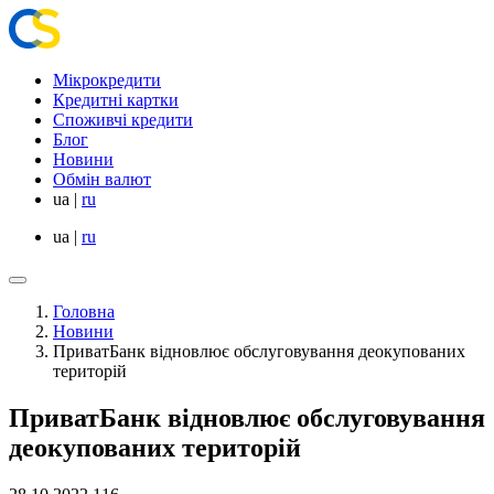
Мікрокредити
Кредитні картки
Споживчі кредити
Блог
Новини
Обмін валют
ua
|
ru
ua
|
ru
Головна
Новини
ПриватБанк відновлює обслуговування деокупованих
територій
ПриватБанк відновлює обслуговування
деокупованих територій