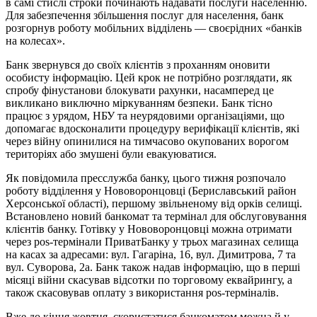
в самі стислі строки починають надавати послуги населенню.
Для забезпечення збільшення послуг для населення, банк
розгорнув роботу мобільних відділень — своєрідних «банків
на колесах».
Банк звернувся до своїх клієнтів з проханням оновити
особисту інформацію. Цей крок не потрібно розглядати, як
спробу фінустанови блокувати рахунки, насамперед це
викликано виключно міркуванням безпеки. Банк тісно
працює з урядом, НБУ та неурядовими організаціями, що
допомагає вдосконалити процедуру верифікації клієнтів, які
через війну опинилися на тимчасово окупованих ворогом
територіях або змушені були евакуюватися.
Як повідомила пресслужба банку, цього тижня розпочало
роботу відділення у Нововоронцовці (Бериславський район
Херсонської області), першому звільненому від орків селищі.
Встановлено новий банкомат та термінал для обслуговування
клієнтів банку. Готівку у Нововоронцовці можна отримати
через pos-термінали ПриватБанку у трьох магазинах селища
на касах за адресами: вул. Гагаріна, 16, вул. Димитрова, 7 та
вул. Суворова, 2а. Банк також надав інформацію, що в перші
місяці війни скасував відсотки по торговому еквайрингу, а
також скасовував оплату з використання pos-терміналів.
Вже до кінця жовтня, скористатися банкоматом можна й у