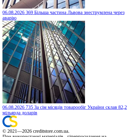
06.08.2026
369
Більша частина Львова знеструмлена через
аварію
06.08.2026
735
За сім місяців товарообіг України склав 82,2
мільярда доларів
© 2021—2026 creditstore.com.ua.
При використанні матеріалів - гіперпосилання на