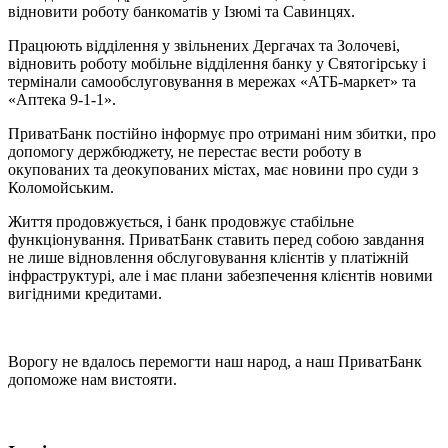
відновити роботу банкоматів у Ізюмі та Савинцях.
Працюють відділення у звільнених Дергачах та Золочеві,
відновить роботу мобільне відділення банку у Святогірську і
термінали самообслуговування в мережах «АТБ-маркет» та
«Аптека 9-1-1».
ПриватБанк постійно інформує про отримані ним збитки, про
допомогу держбюджету, не перестає вести роботу в
окупованих та деокупованих містах, має новини про суди з
Коломойським.
Життя продовжується, і банк продовжує стабільне
функціонування. ПриватБанк ставить перед собою завдання
не лише відновлення обслуговування клієнтів у платіжній
інфраструктурі, але і має плани забезпечення клієнтів новими
вигідними кредитами.
Ворогу не вдалось перемогти наш народ, а наш ПриватБанк
допоможе нам вистояти.