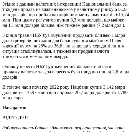
Згідно з даними валютних інтервенцій Національний банк за
тиждень продав на міжбанківському валютному ринку 613,23
млн доларів, що приблизно дорівнює минулому тижні - 615,74
млн. При цьому регулятор купив 8,3 млн доларів, що майже
на 1,1 млн доларів більше, ніж тижнем раніше (7,2 млн дол.).
З кінця травня НБУ був змушений продавати близько 1 млрд
дол із резервів щотижня для балансування міжбанку. Після
корекції курсу на 25% до 36,6 грн за долар у середині липня
ситуація стабілізувалася, а тижневий продаж валюти
тримається в межах півмільярда.
Однак у вересні НБУ був змушений збільшити обсяги
продажу валюти: так, за вересень було продано понад 2,6 млрд
доларів.
В той же час з початку 2022 року Нацбанк купив 3,142 млрд
доларів та 110,97 млн євро і продав 20,7 млрд доларів та 1,789
млрд євро.
Нагадаємо:
ВІДЕО ДНЯ
Заборгованість банків з бланкового рефінансування, яке вони