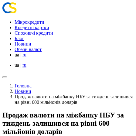
Мікрокредити
Кредитні картки
Споживчі кредити
Блог
Новини
Обмін валют
ua
|
ru
ua
|
ru
Головна
Новини
Продаж валюти на міжбанку НБУ за тиждень залишився
на рівні 600 мільйонів доларів
Продаж валюти на міжбанку НБУ за
тиждень залишився на рівні 600
мільйонів доларів