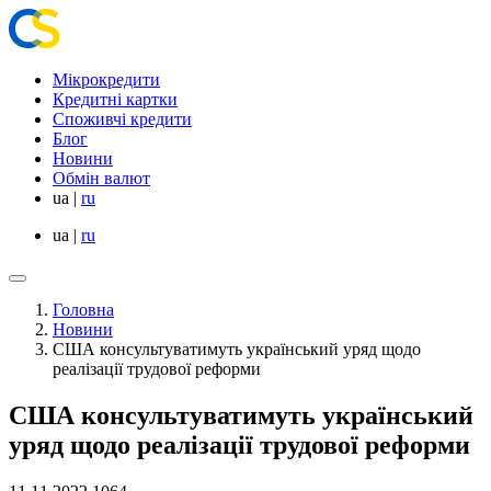
Мікрокредити
Кредитні картки
Споживчі кредити
Блог
Новини
Обмін валют
ua
|
ru
ua
|
ru
Головна
Новини
США консультуватимуть український уряд щодо
реалізації трудової реформи
США консультуватимуть український
уряд щодо реалізації трудової реформи