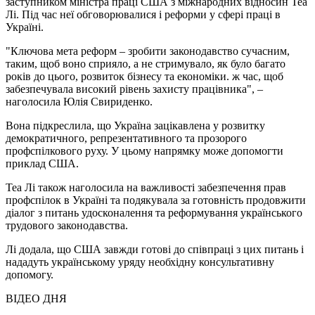
заступником міністра праці США з міжнародних відносин Теа
Лі. Під час неї обговорювалися і реформи у сфері праці в
Україні.
"Ключова мета реформ – зробити законодавство сучасним,
таким, щоб воно сприяло, а не стримувало, як було багато
років до цього, розвиток бізнесу та економіки. ж час, щоб
забезпечувала високий рівень захисту працівника", –
наголосила Юлія Свириденко.
Вона підкреслила, що Україна зацікавлена у розвитку
демократичного, репрезентативного та прозорого
профспілкового руху. У цьому напрямку може допомогти
приклад США.
Теа Лі також наголосила на важливості забезпечення прав
профспілок в Україні та подякувала за готовність продовжити
діалог з питань удосконалення та реформування українського
трудового законодавства.
Лі додала, що США завжди готові до співпраці з цих питань і
нададуть українському уряду необхідну консультативну
допомогу.
ВІДЕО ДНЯ