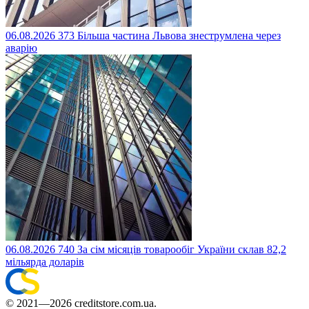
06.08.2026
373
Більша частина Львова знеструмлена через
аварію
06.08.2026
740
За сім місяців товарообіг України склав 82,2
мільярда доларів
© 2021—2026 creditstore.com.ua.