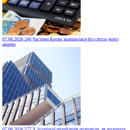
07.08.2026
240
Частина Києва залишилася без світла через
аварію
07.08.2026
577
У Асоціації ритейлерів розповіли, як вплинуть