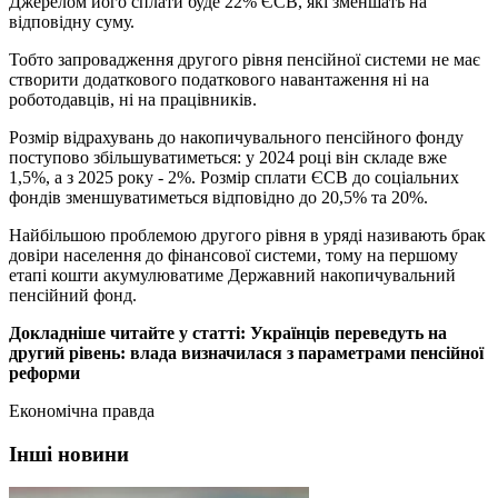
Джерелом його сплати буде 22% ЄСВ, які зменшать на
відповідну суму.
Тобто запровадження другого рівня пенсійної системи не має
створити додаткового податкового навантаження ні на
роботодавців, ні на працівників.
Розмір відрахувань до накопичувального пенсійного фонду
поступово збільшуватиметься: у 2024 році він складе вже
1,5%, а з 2025 року - 2%. Розмір сплати ЄСВ до соціальних
фондів зменшуватиметься відповідно до 20,5% та 20%.
Найбільшою проблемою другого рівня в уряді називають брак
довіри населення до фінансової системи, тому на першому
етапі кошти акумулюватиме Державний накопичувальний
пенсійний фонд.
Докладніше читайте у статті: Українців переведуть на
другий рівень: влада визначилася з параметрами пенсійної
реформи
Економічна правда
Інші новини