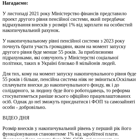
Нагадаємо:
У листопаді 2021 року Міністерство фінансів представило
проект другого рівня пенсійної системи, який передбачає
відрахування внесків у розмірі 1% від зарплати на особистий
накопичувальний рахунок.
У накопичувальному рівні пенсійної системи з 2023 року
почнуть брати участь громадяни, яким на момент запуску
другого рівня буде менше 55 років. За приблизними
підрахунками, які озвучують у Міністерстві соціальної
політики, таких в Україні близько 8 мільйонів людей.
Для тих, кому на момент запуску накопичувального рівня буде
55 років і більше, пенсійна система ніяк не зміниться.Оскільки
сплачувати внески до накопичувального фонду, як і до
солідарного, за людину буде його роботодавець, то реформа
стосуватиметься раніше всього офіційно працевлаштованих
осіб. Однак до неї зможуть приєднатися і ФОП та самозайняті
особи - добровільно.
ВІДЕО ДНЯ
Розмір внесків у накопичувальний рівень у перший рік його
функціонування становитиме 1% від заробітної плати.