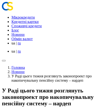
Мікрокредити
Кредитні картки
Споживчі кредити
Блог
Новини
Обмін валют
ua
|
ru
ua
|
ru
Головна
Новини
У Раді цього тижня розглянуть законопроект про
накопичувальну пенсійну систему – нардеп
У Раді цього тижня розглянуть
законопроект про накопичувальну
пенсійну систему – нардеп