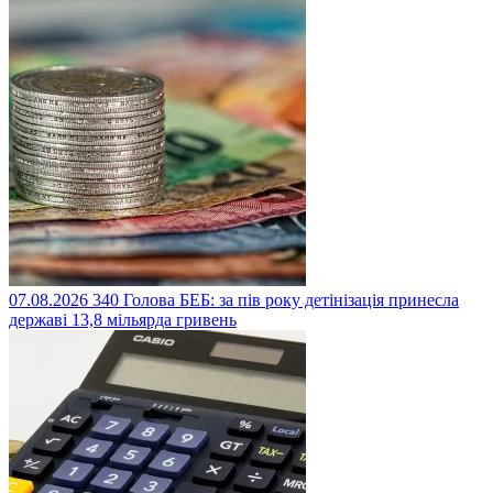
07.08.2026
340
Голова БЕБ: за пів року детінізація принесла
державі 13,8 мільярда гривень