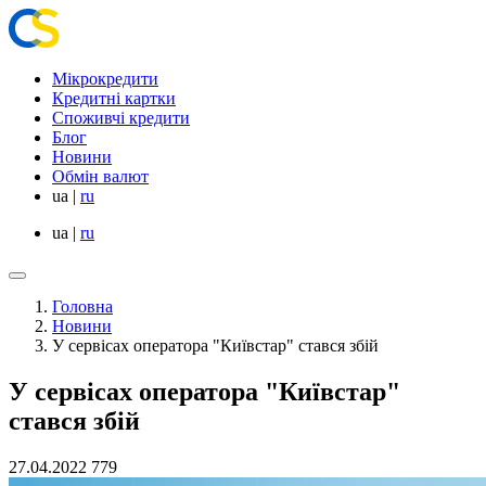
Мікрокредити
Кредитні картки
Споживчі кредити
Блог
Новини
Обмін валют
ua
|
ru
ua
|
ru
Головна
Новини
У сервісах оператора "Київстар" стався збій
У сервісах оператора "Київстар"
стався збій
27.04.2022
779