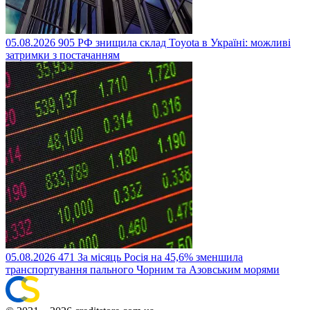
05.08.2026
905
РФ знищила склад Toyota в Україні: можливі
затримки з постачанням
05.08.2026
471
За місяць Росія на 45,6% зменшила
транспортування пального Чорним та Азовським морями