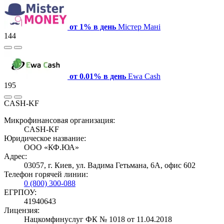
от 1% в день
Містер Мані
144
от 0.01% в день
Ewa Cash
195
CASH-KF
Микрофинансовая организация:
CASH-KF
Юридическое название:
ООО «КФ.ЮА»
Адрес:
03057, г. Киев, ул. Вадима Гетьмана, 6А, офис 602
Телефон горячей линии:
0 (800) 300-088
ЕГРПОУ:
41940643
Лицензия:
Нацкомфинуслуг ФК № 1018 от 11.04.2018