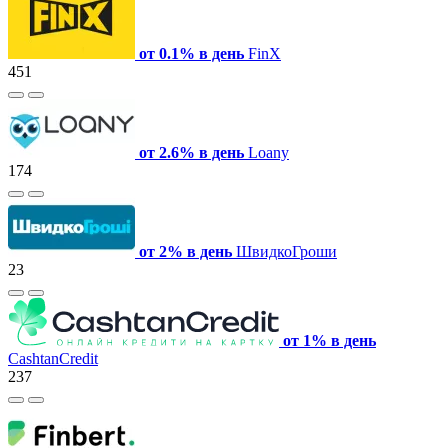
от 0.1% в день
FinX
451
от 2.6% в день
Loany
174
от 2% в день
ШвидкоГроши
23
от 1% в день
CashtanCredit
237