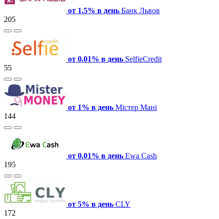
от 1.5% в день
Банк Львов
205
от 0.01% в день
SelfieCredit
55
от 1% в день
Містер Мані
144
от 0.01% в день
Ewa Cash
195
от 5% в день
CLY
172