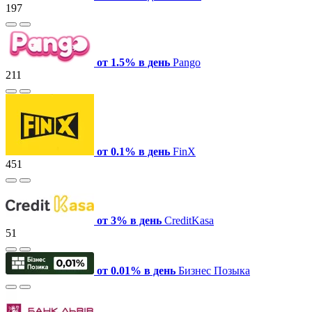
197
от 1.5% в день
Pango
211
от 0.1% в день
FinX
451
от 3% в день
СreditKasa
51
от 0.01% в день
Бизнес Позыка