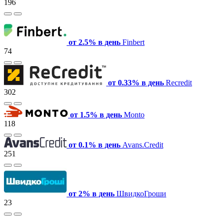
196
от 2.5% в день
Finbert
74
от 0.33% в день
Recredit
302
от 1.5% в день
Monto
118
от 0.1% в день
Avans.Credit
251
от 2% в день
ШвидкоГроши
23