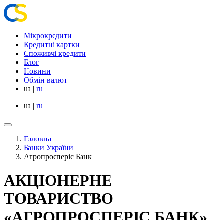
Мікрокредити
Кредитні картки
Споживчі кредити
Блог
Новини
Обмін валют
ua
|
ru
ua
|
ru
Головна
Банки України
Агропросперіс Банк
АКЦІОНЕРНЕ
ТОВАРИСТВО
«АГРОПРОСПЕРІС БАНК»