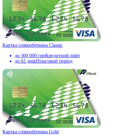
Картка співробітника Classic
до 300 000 грн
Кредитний ліміт
до 62 днів
Пільговий період
Картка співробітника Gold