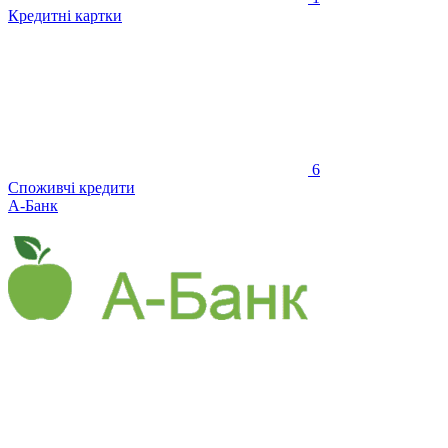
Кредитні картки
6
Споживчі кредити
А-Банк