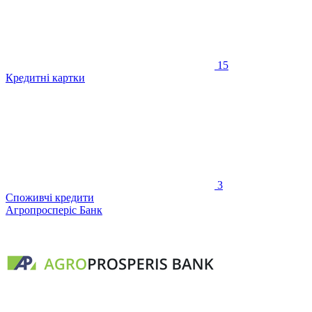
15
Кредитні картки
3
Споживчі кредити
Агропросперіс Банк