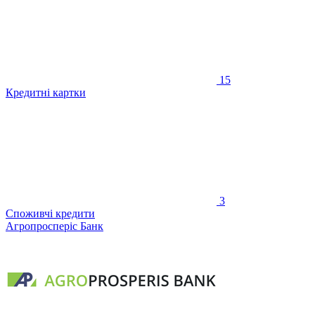
15
Кредитні картки
3
Споживчі кредити
Агропросперіс Банк