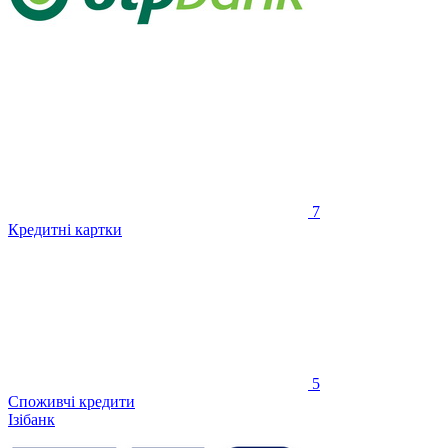
7
Кредитні картки
5
Споживчі кредити
Ізібанк