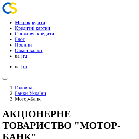
Мікрокредити
Кредитні картки
Споживчі кредити
Блог
Новини
Обмін валют
ua
|
ru
ua
|
ru
Головна
Банки України
Мотор-Банк
АКЦІОНЕРНЕ
ТОВАРИСТВО "МОТОР-
БАНК"