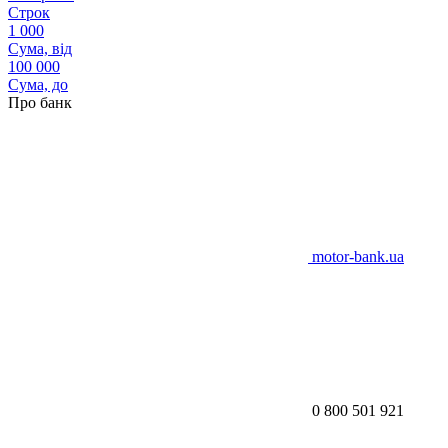
Строк
1 000
Сума, від
100 000
Сума, до
Про банк
motor-bank.ua
0 800 501 921