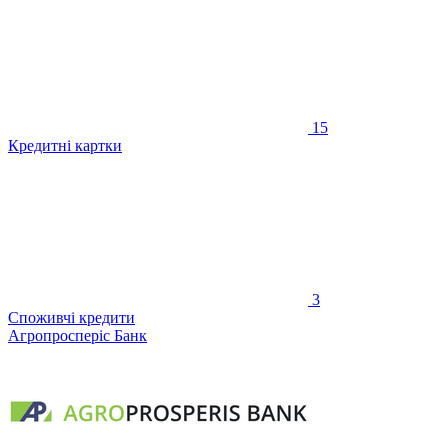
15
Кредитні картки
3
Споживчі кредити
Агропросперіс Банк