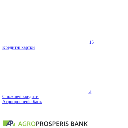
15
Кредитні картки
3
Споживчі кредити
Агропросперіс Банк