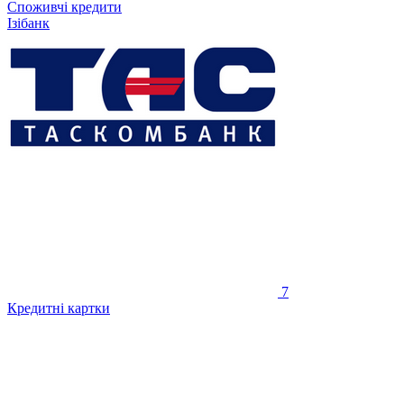
Споживчі кредити
Ізібанк
7
Кредитні картки