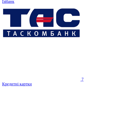
Ізібанк
7
Кредитні картки