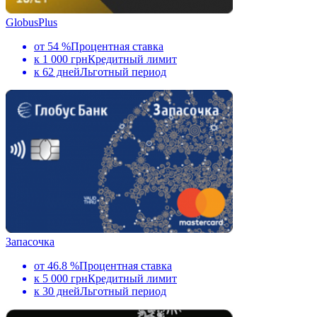
GlobusPlus
от 54 %
Процентная ставка
к 1 000 грн
Кредитный лимит
к 62 дней
Льготный период
Запасочка
от 46.8 %
Процентная ставка
к 5 000 грн
Кредитный лимит
к 30 дней
Льготный период