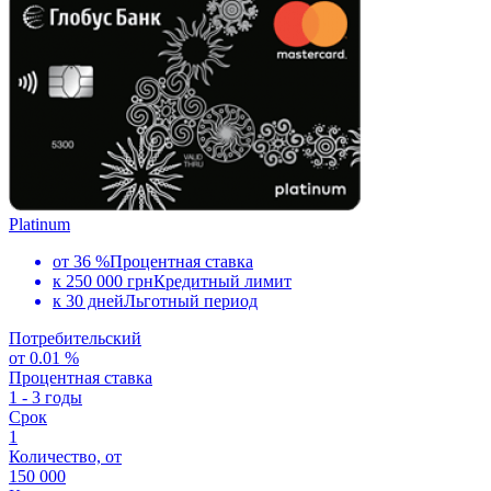
Platinum
от 36 %
Процентная ставка
к 250 000 грн
Кредитный лимит
к 30 дней
Льготный период
Потребительский
от 0.01 %
Процентная ставка
1 - 3 годы
Срок
1
Количество, от
150 000