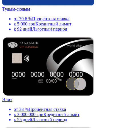
Тудым-сюдым
от 39.6 %
Процентная ставка
к 5 000 грн
Кредитный лимит
к 92 дней
Льготный период
Элит
от 38 %
Процентная ставка
к 3 000 000 грн
Кредитный лимит
к 55 дней
Льготный период