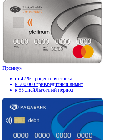
Премиум
от 42 %
Процентная ставка
к 500 000 грн
Кредитный лимит
к 55 дней
Льготный период