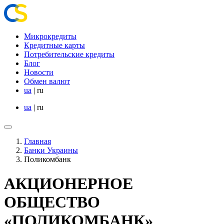
Микрокредиты
Кредитные карты
Потребительские кредиты
Блог
Новости
Обмен валют
ua
|
ru
ua
|
ru
Главная
Банки Украины
Поликомбанк
АКЦИОНЕРНОЕ
ОБЩЕСТВО
«ПОЛИКОМБАНК»