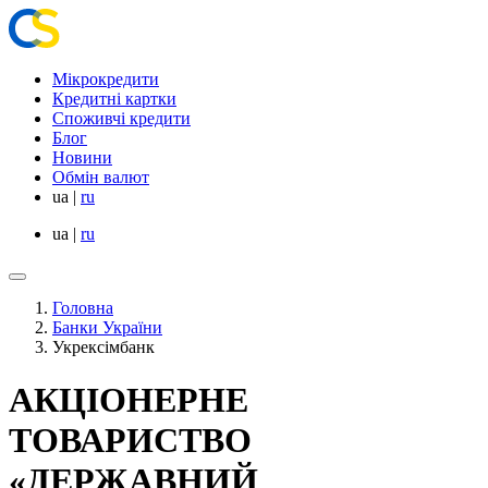
Мікрокредити
Кредитні картки
Споживчі кредити
Блог
Новини
Обмін валют
ua
|
ru
ua
|
ru
Головна
Банки України
Укрексімбанк
АКЦІОНЕРНЕ
ТОВАРИСТВО
«ДЕРЖАВНИЙ