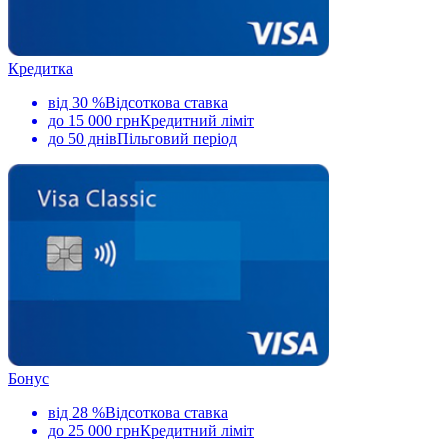
Кредитка
від 30 %
Відсоткова ставка
до 15 000 грн
Кредитний ліміт
до 50 днів
Пільговий період
Бонус
від 28 %
Відсоткова ставка
до 25 000 грн
Кредитний ліміт