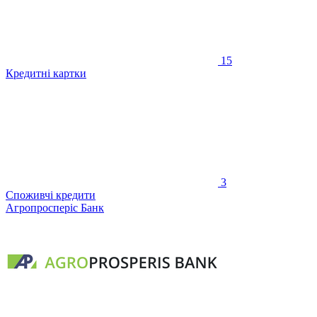
15
Кредитні картки
3
Споживчі кредити
Агропросперіс Банк