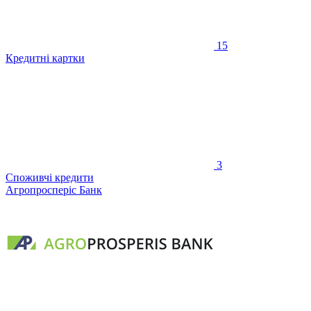
15
Кредитні картки
3
Споживчі кредити
Агропросперіс Банк