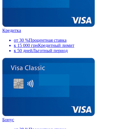
Кредитка
от 30 %
Процентная ставка
к 15 000 грн
Кредитный лимит
к 50 дней
Льготный период
Бонус